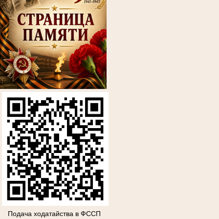
Подача ходатайства в ФССП