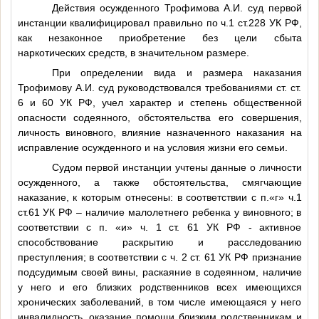
Действия осужденного Трофимова А.И. суд первой
инстанции квалифицировал правильно по ч.1 ст.228 УК РФ,
как незаконное приобретение без цели сбыта
наркотических средств, в значительном размере.
При определении вида и размера наказания
Трофимову А.И. суд руководствовался требованиями ст. ст.
6 и 60 УК РФ, учел характер и степень общественной
опасности содеянного, обстоятельства его совершения,
личность виновного, влияние назначенного наказания на
исправление осужденного и на условия жизни его семьи.
Судом первой инстанции учтены данные о личности
осужденного, а также обстоятельства, смягчающие
наказание, к которым отнесены: в соответствии с п.«г» ч.1
ст.61 УК РФ – наличие малолетнего ребенка у виновного; в
соответствии с п. «и» ч. 1 ст. 61 УК РФ - активное
способствование раскрытию и расследованию
преступления; в соответствии с ч. 2 ст. 61 УК РФ признание
подсудимым своей вины, раскаяние в содеянном, наличие
у него и его близких родственников всех имеющихся
хронических заболеваний, в том числе имеющаяся у него
инвалидность, оказание помощи близким родственникам и