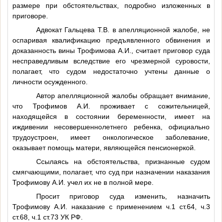
размере при обстоятельствах, подробно изложенных в
приговоре.
Адвокат Гальцева Т.В. в апелляционной жалобе, не
оспаривая квалификацию предъявленного обвинения и
доказанность вины Трофимова А.И., считает приговор суда
несправедливым вследствие его чрезмерной суровости,
полагает, что судом недостаточно учтены данные о
личности осужденного.
Автор апелляционной жалобы обращает внимание,
что Трофимов А.И. проживает с сожительницей,
находящейся в состоянии беременности, имеет на
иждивении несовершеннолетнего ребенка, официально
трудоустроен, имеет онкологическое заболевание,
оказывает помощь матери, являющейся пенсионеркой.
Ссылаясь на обстоятельства, признанные судом
смягчающими, полагает, что суд при назначении наказания
Трофимову А.И. учел их не в полной мере.
Просит приговор суда изменить, назначить
Трофимову А.И. наказание с применением ч.1 ст.64, ч.3
ст.68, ч.1 ст.73 УК РФ.