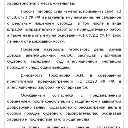
характеристики с места жительства.
Просит приговор суда изменить, применить ст.64, ч.3
ст.68, ст.73 УК РФ и назначить ему наказание, не связанное
с реальным лишением свободы, в том числе в виде
штрафа, исправительных работ или принудительных работ,
а также назначить ему на основании ч.1 ст.82.1 УК РФ курс
лечения от наркозависимости.
Проверив материалы уголовного дела, изучив
доводы апелляционных жалоб, заслушав участников
судебного заседания, суд апелляционной инстанции
приходит к следующим выводам.
Виновность Трофимова А.И. в совершении
преступления, предусмотренного ч.1 ст.228 УК РФ, в
апелляционных жалобах не оспаривается.
Осужденный согласился с предъявленным
обвинением, после консультации с защитником - адвокатом
добровольно заявил ходатайство о рассмотрении дела в
особом порядке судебного разбирательства, осознавая
характер и последствия такого ходатайства.
Защитник поддержал данное ходатайство.