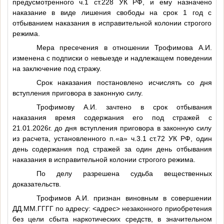
предусмотренного ч.1 ст.228 УК РФ, и ему назначено
наказание в виде лишения свободы на срок 1 год с
отбыванием наказания в исправительной колонии строгого
режима.
Мера пресечения в отношении Трофимова А.И.
изменена с подписки о невыезде и надлежащем поведении
на заключение под стражу.
Срок наказания постановлено исчислять со дня
вступления приговора в законную силу.
Трофимову А.И. зачтено в срок отбывания
наказания время содержания его под стражей с
21.01.2026г. до дня вступления приговора в законную силу
из расчета, установленного п.«а» ч.3.1 ст.72 УК РФ, один
день содержания под стражей за один день отбывания
наказания в исправительной колонии строгого режима.
По делу разрешена судьба вещественных
доказательств.
Трофимов А.И. признан виновным в совершении
ДД.ММ.ГГГГ
по адресу:
<адрес>
незаконного приобретения
без цели сбыта наркотических средств, в значительном