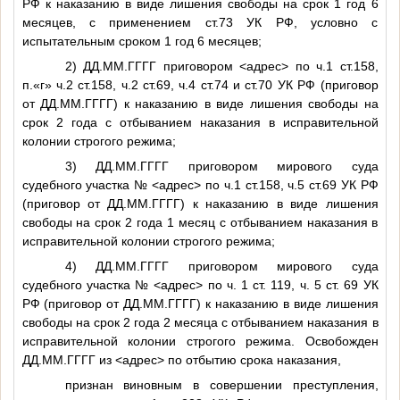
РФ к наказанию в виде лишения свободы на срок 1 год 6
месяцев, с применением ст.73 УК РФ, условно с
испытательным сроком 1 год 6 месяцев;
2)
ДД.ММ.ГГГГ
приговором
<адрес>
по ч.1 ст.158,
п.«г» ч.2 ст.158, ч.2 ст.69, ч.4 ст.74 и ст.70 УК РФ (приговор
от
ДД.ММ.ГГГГ
) к наказанию в виде лишения свободы на
срок 2 года с отбыванием наказания в исправительной
колонии строгого режима;
3)
ДД.ММ.ГГГГ
приговором мирового суда
судебного участка
№
<адрес>
по ч.1 ст.158, ч.5 ст.69 УК РФ
(приговор от
ДД.ММ.ГГГГ
) к наказанию в виде лишения
свободы на срок 2 года 1 месяц с отбыванием наказания в
исправительной колонии строгого режима;
4)
ДД.ММ.ГГГГ
приговором мирового суда
судебного участка
№
<адрес>
по ч. 1 ст. 119, ч. 5 ст. 69 УК
РФ (приговор от
ДД.ММ.ГГГГ
) к наказанию в виде лишения
свободы на срок 2 года 2 месяца с отбыванием наказания в
исправительной колонии строгого режима. Освобожден
ДД.ММ.ГГГГ
из
<адрес>
по отбытию срока наказания,
признан виновным в совершении преступления,