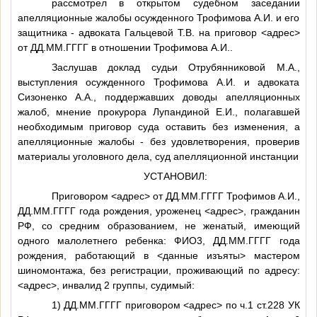
рассмотрел в открытом судебном заседании
апелляционные жалобы осужденного Трофимова А.И. и его
защитника - адвоката Гальцевой Т.В. на приговор
<адрес>
от
ДД.ММ.ГГГГ
в отношении
Трофимова А.И.
.
Заслушав доклад судьи Отрубянниковой М.А.,
выступления осужденного Трофимова А.И. и адвоката
Сизоненко А.А., поддержавших доводы апелляционных
жалоб, мнение прокурора Лупандиной Е.И., полагавшей
необходимым приговор суда оставить без изменения, а
апелляционные жалобы - без удовлетворения, проверив
материалы уголовного дела, суд апелляционной инстанции
УСТАНОВИЛ:
Приговором
<адрес>
от
ДД.ММ.ГГГГ
Трофимов А.И.
,
ДД.ММ.ГГГГ
года рождения, уроженец
<адрес>
, гражданин
РФ, со средним образованием, не женатый, имеющий
одного малолетнего ребенка:
ФИО3
,
ДД.ММ.ГГГГ
года
рождения, работающий в
<данные изъяты>
мастером
шиномонтажа, без регистрации, проживающий по адресу:
<адрес>
, инвалид 2 группы, судимый:
1)
ДД.ММ.ГГГГ
приговором
<адрес>
по ч.1 ст.228 УК