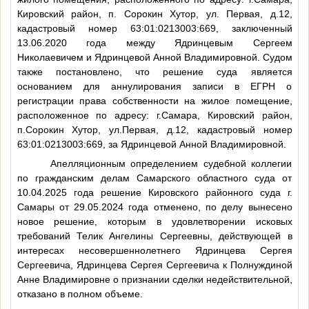
Кировский район, п. Сорокин Хутор, ул. Первая, д.12,
кадастровый номер 63:01:0213003:669, заключенный
13.06.2020 года между Ядринцевым Сергеем
Николаевичем и Ядринцевой Анной Владимировной. Судом
также постановлено, что решение суда является
основанием для аннулирования записи в ЕГРН о
регистрации права собственности на жилое помещение,
расположенное по адресу: г.Самара, Кировский район,
п.Сорокин Хутор, ул.Первая, д.12, кадастровый номер
63:01:0213003:669, за Ядринцевой Анной Владимировной.
Апелляционным определением судебной коллегии
по гражданским делам Самарского областного суда от
10.04.2025 года решение Кировского районного суда г.
Самары от 29.05.2024 года отменено, по делу вынесено
новое решение, которым в удовлетворении исковых
требований Телик Ангелины Сергеевны, действующей в
интересах несовершеннолетнего Ядринцева Сергея
Сергеевича, Ядринцева Сергея Сергеевича к Полнуждиной
Анне Владимировне о признании сделки недействительной,
отказано в полном объеме.