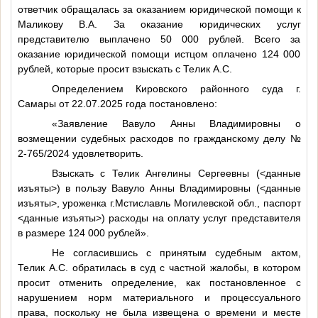
ответчик обращалась за оказанием юридической помощи к
Маликову В.А. За оказание юридических услуг
представителю выплачено 50 000 рублей. Всего за
оказание юридической помощи истцом оплачено 124 000
рублей, которые просит взыскать с Телик А.С.
Определением Кировского районного суда г.
Самары от 22.07.2025 года постановлено:
«Заявление Вавуло Анны Владимировны о
возмещении судебных расходов по гражданскому делу №
2-765/2024 удовлетворить.
Взыскать с Телик Ангелины Сергеевны (
<данные
изъяты>
) в пользу Вавуло Анны Владимировны (
<данные
изъяты>
, уроженка г.Мстиславль Могилевской обл., паспорт
<данные изъяты>
) расходы на оплату услуг представителя
в размере 124 000 рублей».
Не согласившись с принятым судебным актом,
Телик А.С. обратилась в суд с частной жалобы, в котором
просит отменить определение, как постановленное с
нарушением норм материального и процессуального
права, поскольку не была извещена о времени и месте