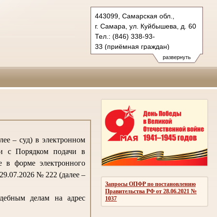
443099, Самарская обл.,
г. Самара, ул. Куйбышева, д. 60
Тел.: (846) 338-93-
33 (приёмная граждан)
oblsud.sam@sudrf.ru
развернуть
ее – суд) в электронном
ии с Порядком подачи в
е в форме электронного
9.07.2026 № 222 (далее –
Запросы ОПФР по постановлению
Правительства РФ от 28.06.2021 №
удебным делам на адрес
1037