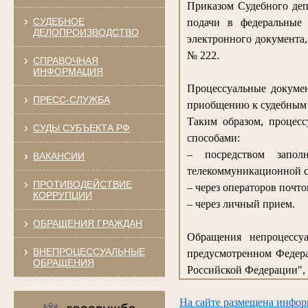
Приказом Судебного деп
СУДЕБНОЕ
подачи в федеральные
ДЕЛОПРОИЗВОДСТВО
электронного документа
№ 222.
СПРАВОЧНАЯ
ИНФОРМАЦИЯ
Процессуальные докумен
ПРЕСС-СЛУЖБА
приобщению к судебным 
Таким образом, процес
СУДЫ СУБЪЕКТА РФ
способами:
– посредством запо
ВАКАНСИИ
телекоммуникационной с
ПРОТИВОДЕЙСТВИЕ
– через операторов почто
КОРРУПЦИИ
– через личный прием.
ОБРАЩЕНИЯ ГРАЖДАН
Обращения непроцессуа
ВНЕПРОЦЕССУАЛЬНЫЕ
предусмотренном Федера
ОБРАЩЕНИЯ
Российской Федерации", 
На сайте размещена инфор