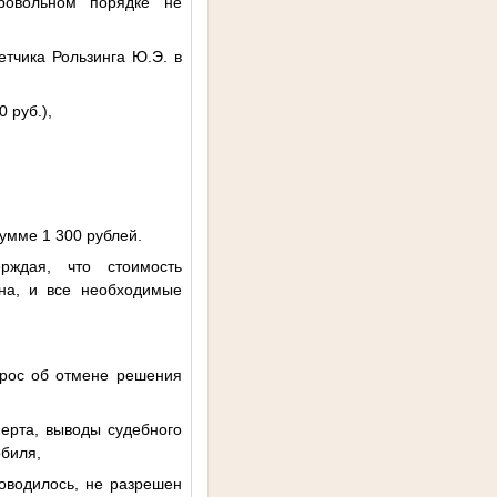
ровольном порядке не
етчика Рользинга Ю.Э. в
 руб.),
умме 1 300 рублей.
рждая, что стоимость
ена, и все необходимые
прос об отмене решения
ерта, выводы судебного
обиля,
роводилось, не разрешен