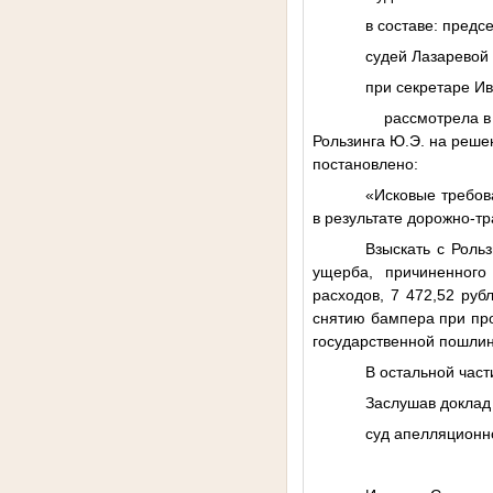
в составе: пред
судей Лазаревой 
при секретаре Ив
рассмотрела в о
Рользинга Ю.Э. на решен
постановлено:
«Исковые требо
в результате дорожно-т
Взыскать с Роль
ущерба, причиненного 
расходов, 7 472,52 руб
снятию бампера при про
государственной пошли
В остальной час
Заслушав доклад
суд апелляционн