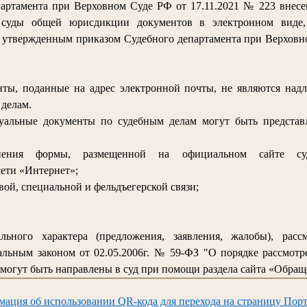
артамента при Верховном Суде РФ от 17.11.2021 № 223 внес
 суды общей юрисдикции документов в электронном виде
, утвержденным приказом Судебного департамента при Верховно
ты, поданные на адрес электронной почты, не являются над
делам.
суальные документы по судебным делам могут быть предста
лнения формы, размещенной на официальном сайте су
ети «Интернет»;
вой, специальной и фельдъегерской связи;
льного характера (предложения, заявления, жалобы), расс
льным законом от 02.05.2006г. № 59-ФЗ "О порядке рассмот
могут быть направлены в суд при помощи раздела сайта «Обращ
мация об использовании QR-кода для перехода на страницу Порт