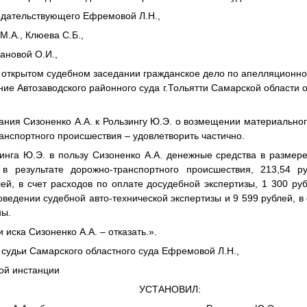
седательствующего Ефремовой Л.Н.,
М.А., Клюева С.Б.,
ановой О.И.,
ткрытом судебном заседании гражданское дело по апелляционно
ие Автозаводского районного суда г.Тольятти Самарской области о
вания Сизоненко
А.А.
к Рользингу
Ю.Э.
о возмещении материальног
ранспортного происшествия – удовлетворить частично.
зинга
Ю.Э.
в пользу Сизоненко
А.А.
денежные средства в размере 
в результате дорожно-транспортного происшествия, 213,54 р
лей, в счет расходов по оплате досудебной экспертизы, 1 300 руб
ведении судебной авто-технической экспертизы и 9 599 рублей, в 
ны.
ти иска Сизоненко
А.А.
– отказать.».
 судьи Самарского областного суда Ефремовой Л.Н.,
ой инстанции
УСТАНОВИЛ: