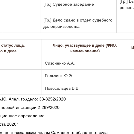
[Гр.] 
[Гр.] Судебное заседание
решен
[Гр.] Дело сдано в отдел судебного
делопроизводства
статус лица,
Лицо, участвующее в деле (ФИО,
И
о в деле
наименование)
Сизоненко А.А.
Рользинг Ю.Э.
Новосельцев В.В.
.Ю. Апел. гр./дело: 33-8252/2020
 первой инстанции 2-289/2020
ное определение
ста 2020г.
ия по гражданским делам Самарского областного суда