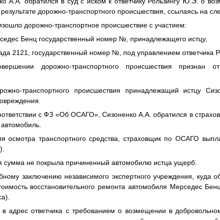
ко А.А. обратился в суд с иском к ответчику Рользингу Ю.Э. о в
 результате дорожно-транспортного происшествия, ссылаясь на с
оизошло дорожно-транспортное происшествие с участием:
седес Бенц государственный номер
№
, принадлежащего истцу,
Лада 2121, государственный номер
№
, под управлением ответчика 
вершении дорожно-транспортного происшествия признан отв
орожно-транспортного происшествия принадлежащий истцу Сизо
повреждения.
 соответствии с ФЗ «Об ОСАГО», Сизоненко А.А. обратился в страх
 автомобиль.
я осмотра транспортного средства, страховщик по ОСАГО выпла
).
я сумма не покрыла причиненный автомобилю истца ущерб.
бному заключению независимого экспертного учреждения, куда о
стоимость восстановительного ремонта автомобиля Мерседес Бен
са).
 в адрес ответчика с требованием о возмещении в добровольно