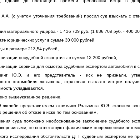
а, однако до настоящего времени требования истца в доб
А.А. (с учетом уточнения требований) просил суд взыскать с отв
ия материального ущерба - 1 436 709 руб. (1 836 709 руб. - 400 000
ате юридических услуг в сумме 30 000 рублей,
ды в размере 213,54 рублей,
анизации досудебной экспертизы в сумме 13 200 рублей,
анизации сервиса для осмотра судебным экспертом автомобиля в с
ьзинг Ю.Э. и его представитель - иск не признали, утве
монта автомобиля завышена; страховая выплата истцом получ
имость укладываются.
ено вышеуказанное решение.
 жалобе представителем ответчика Рользинга Ю.Э. ставится во
о решения об отказе в иске по тем основаниям,
шения суда положено необоснованное заключение судебного эксп
иворечивыми, не соответствуют фактическим повреждениям автом
ского исследования обстоятельств ДТП судебным экспертом не п