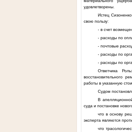
материального ущерб
удовлетворены.
Истец Сизоненко 
свою пользу:
- в счет возмещен
- расходы по опл
- почтовые расхо
- расходы по орг
- расходы по орг
Ответчика Рол
восстановительного ре
работы в указанную сто
Судом постановл
В апелляционной
суда и постановке новог
что в основу ре
эксперта являются прот
что трасологиче