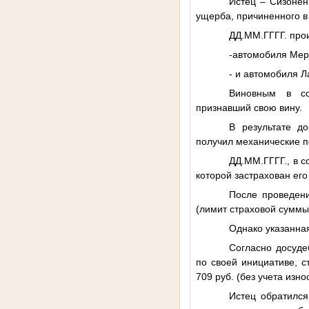
Истец – Сизонен
ущерба, причиненного в
ДД.ММ.ГГГГ
. пр
-автомобиля Мер
- и автомобиля 
Виновным в со
признавший свою вину.
В результате д
получил механические 
ДД.ММ.ГГГГ
., в
которой застрахован его
После проведени
(лимит страховой суммы
Однако указанна
Согласно досуде
по своей инициативе, 
709 руб. (без учета изно
Истец обратился