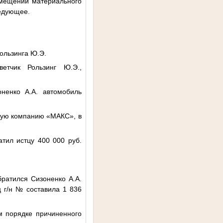
озмещении материального
ледующее.
Рользинга Ю.Э.
етчик Рользинг Ю.Э.,
ненко А.А. автомобиль
овую компанию «МАКС», в
тил истцу 400 000 руб.
братился Сизоненко А.А.
ц г/н
№
составила 1 836
м порядке причиненного