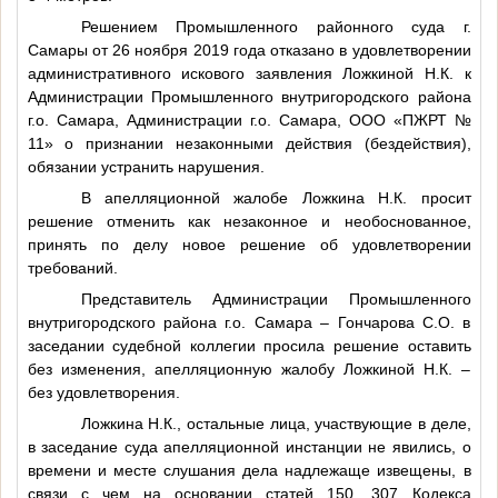
Решением Промышленного районного суда г.
Самары от 26 ноября 2019 года отказано в удовлетворении
административного искового заявления Ложкиной
Н.К.
к
Администрации Промышленного внутригородского района
г.о. Самара, Администрации г.о. Самара, ООО «ПЖРТ №
11» о признании незаконными действия (бездействия),
обязании устранить нарушения.
В апелляционной жалобе Ложкина Н.К. просит
решение отменить как незаконное и необоснованное,
принять по делу новое решение об удовлетворении
требований.
Представитель Администрации Промышленного
внутригородского района г.о. Самара – Гончарова С.О. в
заседании судебной коллегии просила решение оставить
без изменения, апелляционную жалобу Ложкиной Н.К. –
без удовлетворения.
Ложкина Н.К., остальные лица, участвующие в деле,
в заседание суда апелляционной инстанции не явились, о
времени и месте слушания дела надлежаще извещены, в
связи с чем на основании статей 150, 307 Кодекса