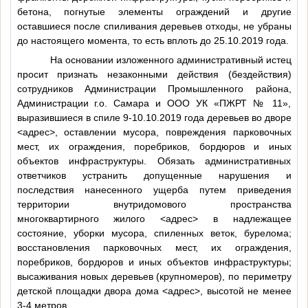
бетона, погнутые элементы ограждений и другие
оставшиеся после спиливания деревьев отходы, не убраны
до настоящего момента, то есть вплоть до 25.10.2019 года.
На основании изложенного административный истец
просит признать незаконными действия (бездействия)
сотрудников Администрации Промышленного района,
Администрации г.о. Самара и ООО УК «ПЖРТ № 11»,
выразившиеся в спиле 9-10.10.2019 года деревьев во дворе
<адрес>
, оставлении мусора, повреждения парковочных
мест, их ограждения, поребриков, бордюров и иных
объектов инфраструктуры. Обязать административных
ответчиков устранить допущенные нарушения и
последствия нанесенного ущерба путем приведения
территории внутридомового пространства
многоквартирного жилого
<адрес>
в надлежащее
состояние, уборки мусора, спиленных веток, бурелома;
восстановления парковочных мест, их ограждения,
поребриков, бордюров и иных объектов инфраструктуры;
высаживания новых деревьев (крупномеров), по периметру
детской площадки двора дома
<адрес>
, высотой не менее
3-4 метров.