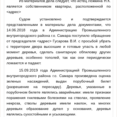
Из материалов дела следует, что истец Ложкина Н.К.
является собственником квартиры, расположенной по
<адрес>
Судом установлено и подтверждается
представленными в материалы дела документами, что
14.06.2018 года в Администрацию Промышленного
внутригородского района г.о. Самара поступило обращение
от председателя
<адрес>
Гусарова В.И. с просьбой убрать
с территории двора высохшие и готовые упасть в любой
момент деревья, сделать санитарную обпиловку других
деревьев, особенно тополей, так как они периодически
ломаются и падают.
15.09.2019 года Администрацией Промышленного
внутригородского района г.о. Самара произведена оценка
зеленых насаждений, выдан порубочный билет
(разрешение на пересадку). Деревья, указанные в
порубочном билете являлись аварийными: имели признаки
поражения гнилевыми болезнями на стволах, проявление
некроза, стволы деревьев имели наклон, на многих
деревьях образование дупел у основания, деревья
являлись сухостойными и усыхающими.