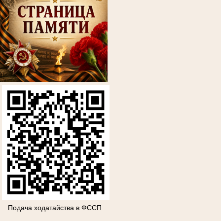
Подача ходатайства в ФССП