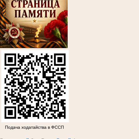
Подача ходатайства в ФССП