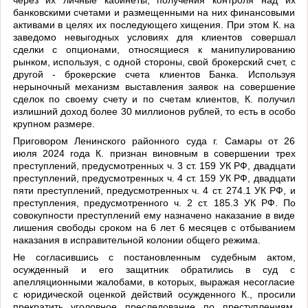
банковскими счетами и размещенными на них финансовыми
активами в целях их последующего хищения. При этом К. на
заведомо невыгодных условиях для клиентов совершал
сделки с опционами, относящиеся к манипулированию
рынком, используя, с одной стороны, свой брокерский счет, с
другой - брокерские счета клиентов Банка. Используя
нерыночный механизм выставления заявок на совершение
сделок по своему счету и по счетам клиентов, К. получил
излишний доход более 30 миллионов рублей, то есть в особо
крупном размере.
Приговором Ленинского районного суда г. Самары от 26
июля 2024 года К. признан виновным в совершении трех
преступлений, предусмотренных ч. 3 ст. 159 УК РФ, двадцати
преступлений, предусмотренных ч. 4 ст. 159 УК РФ, двадцати
пяти преступлений, предусмотренных ч. 4 ст. 274.1 УК РФ, и
преступления, предусмотренного ч. 2 ст. 185.3 УК РФ. По
совокупности преступлений ему назначено наказание в виде
лишения свободы сроком на 6 лет 6 месяцев с отбыванием
наказания в исправительной колонии общего режима.
Не согласившись с постановленным судебным актом,
осужденный и его защитник обратились в суд с
апелляционными жалобами, в которых, выражая несогласие
с юридической оценкой действий осужденного К., просили
прекратить уголовное преследование по преступлениям,