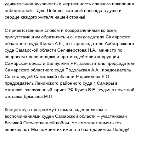
удивительная духовность и жертвенность славного поколения
победителей – Дню Победы, который навсегда в душе и
сердце каждого жителя нашей страны!
С приветственным словом и поздравлениями ко всем
присутствующим обратились и.о. председателя Самарского
областного суда Шилов А.Е., и.о. председателя Арбитражного
суда Самарской области Селиверстова Н.А., министр по
вопросам правопорядка и противодействия коррупции
Самарской области Валиуллин Р.Р., заместитель председателя
Самарского областного суда Подольская А.А., председатель
Совета судей Самарской области Родивилова Е.О.,
председатель Ленинского районного суда г. Самары в
отставке, заслуженный юрист РФ Кучер В.Е., судья в почетной
отставке Демшева М.П.
Концертную программу открыли видеороликом с
воспоминаниями судей Самарской области – участниками
Великой Отечественной войны. Не смолкнет память тех
великих лет. Мы помним их имена и благодарим за Победу!