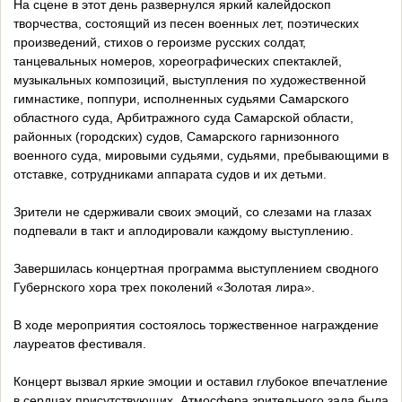
На сцене в этот день развернулся яркий калейдоскоп
творчества, состоящий из песен военных лет, поэтических
произведений, стихов о героизме русских солдат,
танцевальных номеров, хореографических спектаклей,
музыкальных композиций, выступления по художественной
гимнастике, поппури, исполненных судьями Самарского
областного суда, Арбитражного суда Самарской области,
районных (городских) судов, Самарского гарнизонного
военного суда, мировыми судьями, судьями, пребывающими в
отставке, сотрудниками аппарата судов и их детьми.
Зрители не сдерживали своих эмоций, со слезами на глазах
подпевали в такт и аплодировали каждому выступлению.
Завершилась концертная программа выступлением сводного
Губернского хора трех поколений «Золотая лира».
В ходе мероприятия состоялось торжественное награждение
лауреатов фестиваля.
Концерт вызвал яркие эмоции и оставил глубокое впечатление
в сердцах присутствующих. Атмосфера зрительного зала была